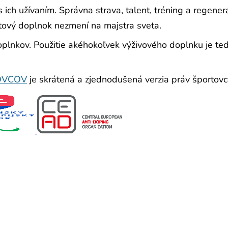
s ich užívaním. Správna strava, talent, tréning a rege
tový doplnok nezmení na majstra sveta.
lnkov. Použitie akéhokoľvek výživového doplnku je ted
OVCOV
je skrátená a zjednodušená verzia práv športovcov