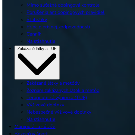
Mimo súťažná dopingová kontrola
Porušenia antidopingových pravidiel
Štatistiky
Princíp prísnej zodpovednosti
Cenník
Na stiahnutie
Zakázané látky a TUE
Zakázané látky a metódy
Zoznam zakázaných látok a metód
Terapeutická výnimka (TUE)
Výživové doplnky
Nebezpečné výživové doplnky
Na stiahnutie
Manipulácia súťaže
Bezpečný šport