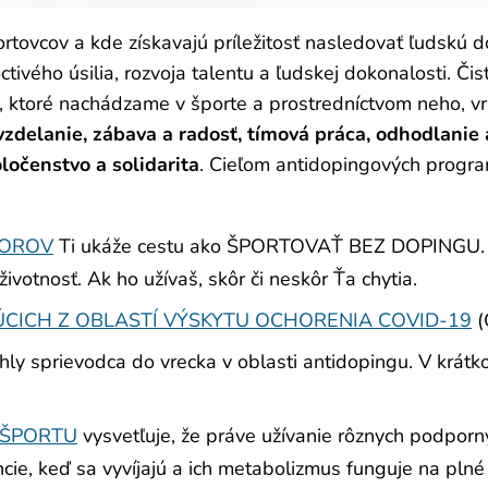
ortovcov a kde získavajú príležitosť nasledovať ľudskú 
vého úsilia, rozvoja talentu a ľudskej dokonalosti. Čist
, ktoré nachádzame v športe a prostredníctvom neho, vr
vzdelanie, zábava a radosť, tímová práca, odhodlanie
očenstvo a solidarita
. Cieľom antidopingových progra
IOROV
Ti ukáže cestu ako ŠPORTOVAŤ BEZ DOPINGU. Ak 
tnosť. Ak ho užívaš, skôr či neskôr Ťa chytia.
CICH Z OBLASTÍ VÝSKYTU OCHORENIA COVID-19
(
hly sprievodca do vrecka v oblasti antidopingu. V krát
 ŠPORTU
vysvetľuje, že práve užívanie rôznych podporn
cie, keď sa vyvíjajú a ich metabolizmus funguje na plné