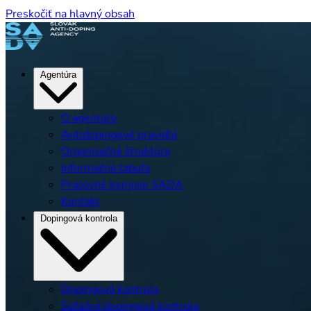
Preskočiť na hlavný obsah
Agentúra
O agentúre
Antidopingové pravidlá
Organizačná štruktúra
Informačná tabuľa
Pracovné komisie SADA
Kontakt
Dopingová kontrola
Dopingová kontrola
Súťažná dopingová kontrola