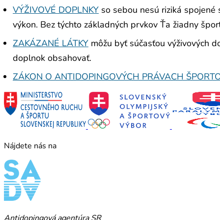
VÝŽIVOVÉ DOPLNKY
so sebou nesú riziká spojené 
výkon. Bez týchto základných prvkov Ťa žiadny špor
ZAKÁZANÉ LÁTKY
môžu byť súčasťou výživových dop
doplnok obsahovať.
ZÁKON O ANTIDOPINGOVÝCH PRÁVACH ŠPORT
Nájdete nás na
Antidopingová agentúra SR