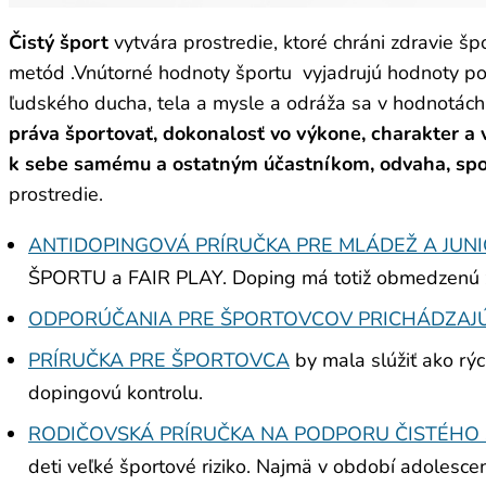
Čistý šport
vytvára prostredie, ktoré chráni zdravie šp
metód .Vnútorné hodnoty športu vyjadrujú hodnoty pocti
ľudského ducha, tela a mysle a odráža sa v hodnotách
práva športovať, dokonalosť vo výkone, charakter a 
k sebe samému a ostatným účastníkom, odvaha, spol
prostredie.
ANTIDOPINGOVÁ PRÍRUČKA PRE MLÁDEŽ A JUN
ŠPORTU a FAIR PLAY. Doping má totiž obmedzenú živo
ODPORÚČANIA PRE ŠPORTOVCOV PRICHÁDZAJÚ
PRÍRUČKA PRE ŠPORTOVCA
by mala slúžiť ako rýc
dopingovú kontrolu.
RODIČOVSKÁ PRÍRUČKA NA PODPORU ČISTÉHO
deti veľké športové riziko. Najmä v období adolescen