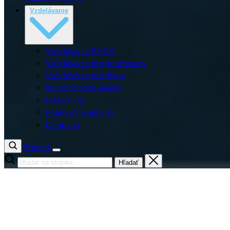
Vzdelávanie
Vzdelávanie SADA
Vzdelávanie pre športovcov
Vzdelávanie pre školy
Inovačné vzdelávanie
E-learning
Publikačné aktivity
Kampane
Podnet
Hľadať