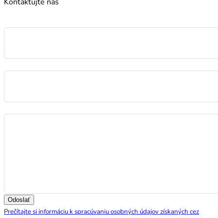
Kontaktujte nás
Meno
E-mail
Správa
Odoslať
Prečítajte si informáciu k spracúvaniu osobných údajov získaných cez