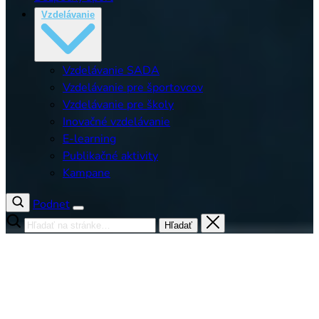
Vzdelávanie
Vzdelávanie SADA
Vzdelávanie pre športovcov
Vzdelávanie pre školy
Inovačné vzdelávanie
E-learning
Publikačné aktivity
Kampane
Podnet
Hľadať