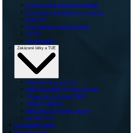
Mimo súťažná dopingová kontrola
Porušenia antidopingových pravidiel
Štatistiky
Princíp prísnej zodpovednosti
Cenník
Na stiahnutie
Zakázané látky a TUE
Zakázané látky a metódy
Zoznam zakázaných látok a metód
Terapeutická výnimka (TUE)
Výživové doplnky
Nebezpečné výživové doplnky
Na stiahnutie
Manipulácia súťaže
Bezpečný šport