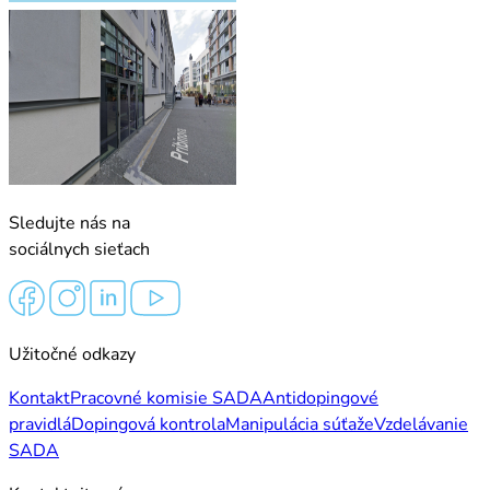
Sledujte nás na
sociálnych sieťach
Užitočné odkazy
Kontakt
Pracovné komisie SADA
Antidopingové
pravidlá
Dopingová kontrola
Manipulácia súťaže
Vzdelávanie
SADA