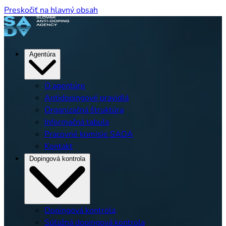
Preskočiť na hlavný obsah
Agentúra
O agentúre
Antidopingové pravidlá
Organizačná štruktúra
Informačná tabuľa
Pracovné komisie SADA
Kontakt
Dopingová kontrola
Dopingová kontrola
Súťažná dopingová kontrola