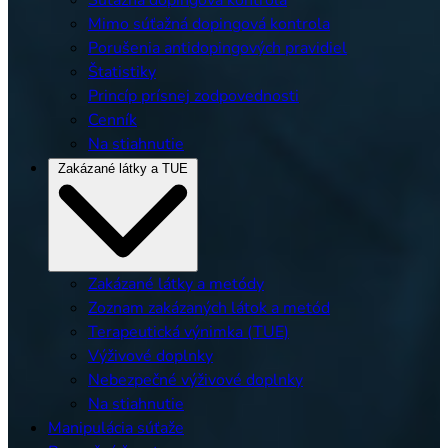
Súťažná dopingová kontrola
Mimo súťažná dopingová kontrola
Porušenia antidopingových pravidiel
Štatistiky
Princíp prísnej zodpovednosti
Cenník
Na stiahnutie
Zakázané látky a TUE
Zakázané látky a metódy
Zoznam zakázaných látok a metód
Terapeutická výnimka (TUE)
Výživové doplnky
Nebezpečné výživové doplnky
Na stiahnutie
Manipulácia súťaže