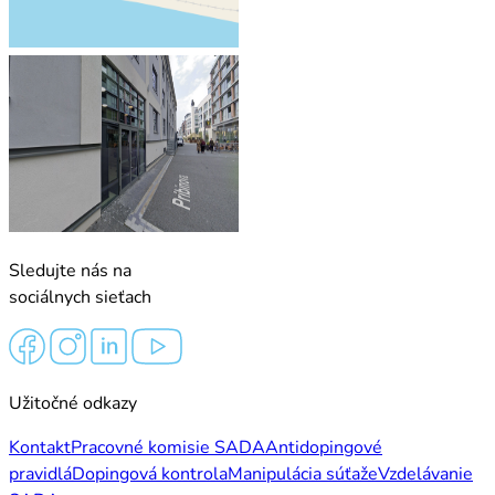
Sledujte nás na
sociálnych sieťach
Užitočné odkazy
Kontakt
Pracovné komisie SADA
Antidopingové
pravidlá
Dopingová kontrola
Manipulácia súťaže
Vzdelávanie