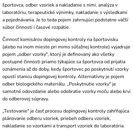
športovca, odber vzoriek a nakladanie s nimi, analýza v
laboratóriu, terapeutické výnimky, nakladanie s výsledkami
a pojednávania. Je to teda pojem zahrnujúci podstatne väčší
súbor činností i časové rozpätie.
Činnosť komisárov dopingovej kontroly na športovisku
(alebo na inom mieste pri mimo súťažnej kontrole) vyjadruje
pojem „odber vzorky", ktorý je definovaný ako všetky
postupné činnosti priamo týkajúce sa športovca od prijatia
oznámenia až do doby, kedy športovec po poskytnutí vzorky
opustí stanicu dopingovej kontroly. Alternatívny je pojem
odber biologického materiálu. „Poskytnutie vzorky" je
samotné odovzdanie alebo odobratie vzorky moču alebo krvi
do odberovej súpravy.
„Testovanie" je časť procesu dopingovej kontroly zahŕňajúca
plánovanie odberu vzoriek, priebeh odberu vzoriek,
nakladanie so vzorkami a transport vzoriek do laboratória.