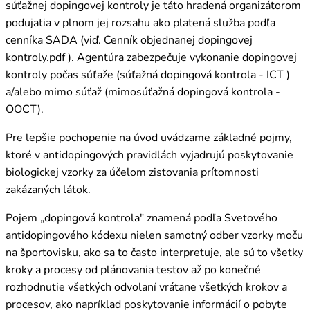
súťažnej dopingovej kontroly je táto hradená organizátorom
podujatia v plnom jej rozsahu ako platená služba podľa
cenníka SADA (viď. Cenník objednanej dopingovej
kontroly.pdf ). Agentúra zabezpečuje vykonanie dopingovej
kontroly počas súťaže (súťažná dopingová kontrola - ICT )
a/alebo mimo súťaž (mimosúťažná dopingová kontrola -
OOCT).
Pre lepšie pochopenie na úvod uvádzame základné pojmy,
ktoré v antidopingových pravidlách vyjadrujú poskytovanie
biologickej vzorky za účelom zisťovania prítomnosti
zakázaných látok.
Pojem „dopingová kontrola" znamená podľa Svetového
antidopingového kódexu nielen samotný odber vzorky moču
na športovisku, ako sa to často interpretuje, ale sú to všetky
kroky a procesy od plánovania testov až po konečné
rozhodnutie všetkých odvolaní vrátane všetkých krokov a
procesov, ako napríklad poskytovanie informácií o pobyte