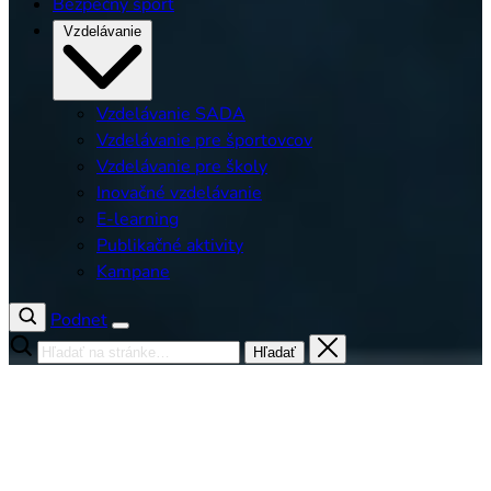
Bezpečný šport
Vzdelávanie
Vzdelávanie SADA
Vzdelávanie pre športovcov
Vzdelávanie pre školy
Inovačné vzdelávanie
E-learning
Publikačné aktivity
Kampane
Podnet
Hľadať