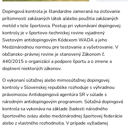
Dopingová kontrola je štandardne zameraná na zisťovanie
prítomnosti zakázaných látok a/alebo použitia zakázaných
metód v tele športovca. Postup pri vykonávaní dopingovej
kontroly je v športovo-technickej rovine vyjadrený
Svetovým antidopingovým Kódexom WADA a jeho
Medzinárodnou normou pre testovanie a vyšetrovanie. V
občiansko-právnej rovine je stanovený Zákonom č.
440/2015 o organizácii a podpore športu a o zmene a
doplnení niektorých zákonov.
O vykonaní súťažnej alebo mimosúťažnej dopingovej
kontroly v Slovenskej republike rozhoduje s výhradnou
právomocou Antidopingová agentúra SR v súlade s
národným antidopingovým programom. Súťažná dopingová
kontrola sa vykonáva na základe žiadosti národného
športového zväzu alebo medzinárodnej športovej federácie
alebo z vlastného rozhodnutia. V prípade vyžiadanej