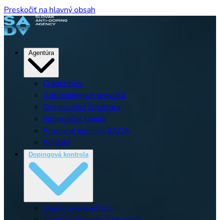
Preskočiť na hlavný obsah
Agentúra
O agentúre
Antidopingové pravidlá
Organizačná štruktúra
Informačná tabuľa
Pracovné komisie SADA
Kontakt
Dopingová kontrola
Dopingová kontrola