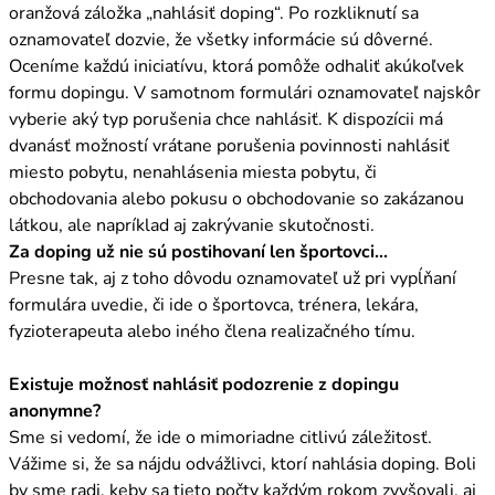
oranžová záložka „nahlásiť doping“. Po rozkliknutí sa
oznamovateľ dozvie, že všetky informácie sú dôverné.
Oceníme každú iniciatívu, ktorá pomôže odhaliť akúkoľvek
formu dopingu. V samotnom formulári oznamovateľ najskôr
vyberie aký typ porušenia chce nahlásiť. K dispozícii má
dvanásť možností vrátane porušenia povinnosti nahlásiť
miesto pobytu, nenahlásenia miesta pobytu, či
obchodovania alebo pokusu o obchodovanie so zakázanou
látkou, ale napríklad aj zakrývanie skutočnosti.
Za doping už nie sú postihovaní len športovci...
Presne tak, aj z toho dôvodu oznamovateľ už pri vypĺňaní
formulára uvedie, či ide o športovca, trénera, lekára,
fyzioterapeuta alebo iného člena realizačného tímu.
Existuje možnosť nahlásiť podozrenie z dopingu
anonymne?
Sme si vedomí, že ide o mimoriadne citlivú záležitosť.
Vážime si, že sa nájdu odvážlivci, ktorí nahlásia doping. Boli
by sme radi, keby sa tieto počty každým rokom zvyšovali, aj