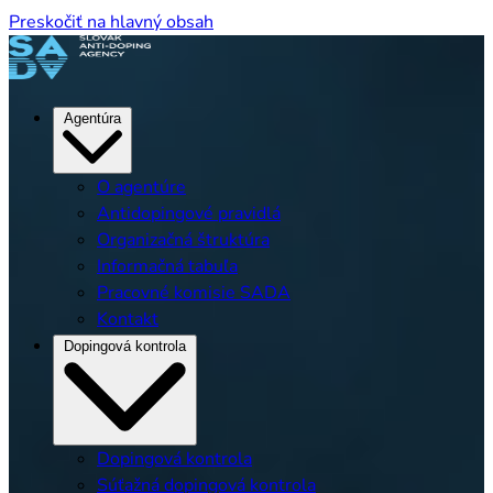
Preskočiť na hlavný obsah
Agentúra
O agentúre
Antidopingové pravidlá
Organizačná štruktúra
Informačná tabuľa
Pracovné komisie SADA
Kontakt
Dopingová kontrola
Dopingová kontrola
Súťažná dopingová kontrola