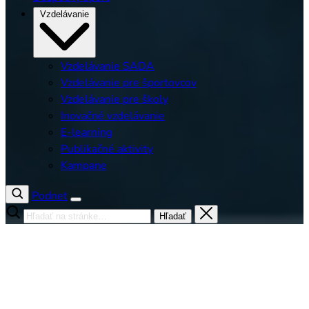
Vzdelávanie
Vzdelávanie SADA
Vzdelávanie pre športovcov
Vzdelávanie pre školy
Inovačné vzdelávanie
E-learning
Publikačné aktivity
Kampane
Podnet
Hľadať