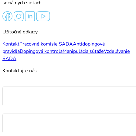
sociálnych sieťach
Užitočné odkazy
Kontakt
Pracovné komisie SADA
Antidopingové
pravidlá
Dopingová kontrola
Manipulácia súťaže
Vzdelávanie
SADA
Kontaktujte nás
Meno
E-mail