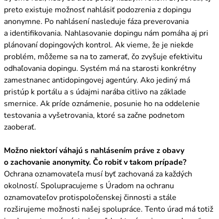
preto existuje možnosť nahlásiť podozrenia z dopingu
anonymne. Po nahlásení nasleduje fáza preverovania
a identifikovania. Nahlasovanie dopingu nám pomáha aj pri
plánovaní dopingových kontrol. Ak vieme, že je niekde
problém, môžeme sa na to zamerať, čo zvyšuje efektivitu
odhaľovania dopingu. Systém má na starosti konkrétny
zamestnanec antidopingovej agentúry. Ako jediný má
pristúp k portálu a s údajmi narába citlivo na základe
smernice. Ak príde oznámenie, posunie ho na oddelenie
testovania a vyšetrovania, ktoré sa začne podnetom
zaoberať.
Možno niektorí váhajú s nahlásením práve z obavy
o zachovanie anonymity. Čo robiť v takom prípade?
Ochrana oznamovateľa musí byť zachovaná za každých
okolností. Spolupracujeme s Úradom na ochranu
oznamovateľov protispoločenskej činnosti a stále
rozširujeme možnosti našej spolupráce. Tento úrad má totiž