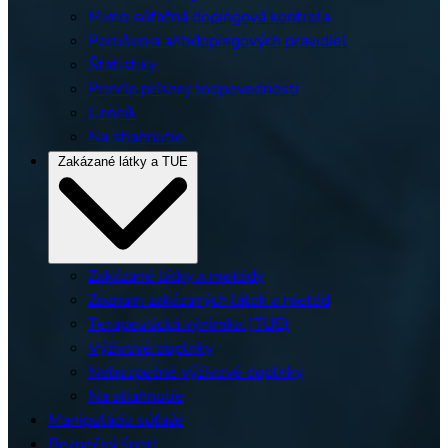
Mimo súťažná dopingová kontrola
Porušenia antidopingových pravidiel
Štatistiky
Princíp prísnej zodpovednosti
Cenník
Na stiahnutie
Zakázané látky a TUE
Zakázané látky a metódy
Zoznam zakázaných látok a metód
Terapeutická výnimka (TUE)
Výživové doplnky
Nebezpečné výživové doplnky
Na stiahnutie
Manipulácia súťaže
Bezpečný šport