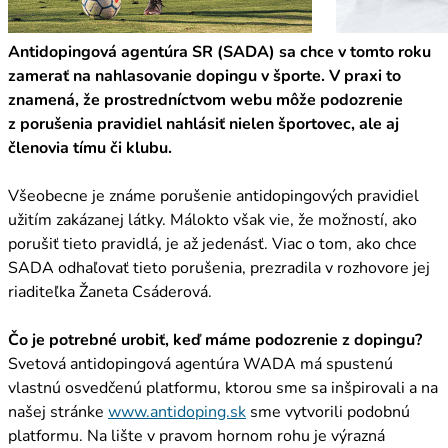
Antidopingová agentúra SR (SADA) sa chce v tomto roku
zamerať na nahlasovanie dopingu v športe. V praxi to
znamená, že prostredníctvom webu môže podozrenie
z porušenia pravidiel nahlásiť nielen športovec, ale aj
členovia tímu či klubu.
Všeobecne je známe porušenie antidopingových pravidiel
užitím zakázanej látky. Málokto však vie, že možností, ako
porušiť tieto pravidlá, je až jedenásť. Viac o tom, ako chce
SADA odhaľovať tieto porušenia, prezradila v rozhovore jej
riaditeľka Žaneta Csáderová.
Čo je potrebné urobiť, keď máme podozrenie z dopingu?
Svetová antidopingová agentúra WADA má spustenú
vlastnú osvedčenú platformu, ktorou sme sa inšpirovali a na
našej stránke
www.antidoping.sk
sme vytvorili podobnú
platformu. Na lište v pravom hornom rohu je výrazná