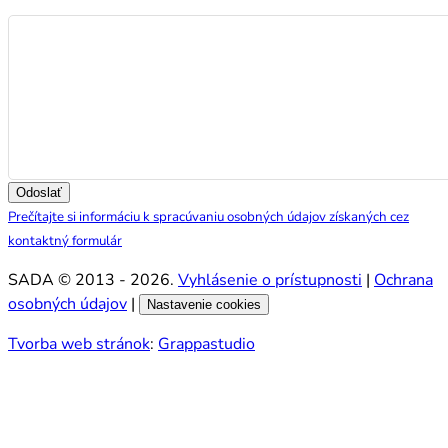
Správa
Odoslať
Prečítajte si informáciu k spracúvaniu osobných údajov získaných cez
kontaktný formulár
SADA © 2013 - 2026.
Vyhlásenie o prístupnosti
|
Ochrana
osobných údajov
|
Nastavenie cookies
Tvorba web stránok
:
Grappastudio