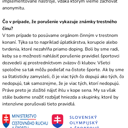
implementované nástroje, vďaka ktorým vieme zachovať
anonymitu.
Čo v prípade, že porušenie vykazuje známky trestného
činu?
V tom prípade to posúvame orgánom činným v trestnom
konaní. Týka sa to napríklad úplatkárstva, korupcie alebo
tvrdenia, ktoré nezahŕňa priamo doping. Boli by sme radi,
keby sa o možnosti nahlásiť porušenie pravidiel športovci
dozvedeli aj prostredníctvom zväzov či klubov. Všetci
spoločne sa tak môžu podieľať na čistote športe. Ak by sme
sa štatisticky zamysleli, či je viac tých čo dopujú ako tých, čo
nedopujú, tak samozrejme, že je viac tých, ktorí nedopujú.
Práve preto je zložité nájsť ihlu v kope sena. My sa však
stále budeme snažiť rozbíjať hniezda a skupinky, ktoré by
intenzívne porušovali tieto pravidlá.