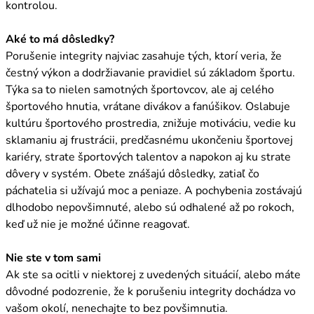
kontrolou.
Aké to má dôsledky?
Porušenie integrity najviac zasahuje tých, ktorí veria, že
čestný výkon a dodržiavanie pravidiel sú základom športu.
Týka sa to nielen samotných športovcov, ale aj celého
športového hnutia, vrátane divákov a fanúšikov. Oslabuje
kultúru športového prostredia, znižuje motiváciu, vedie ku
sklamaniu aj frustrácii, predčasnému ukončeniu športovej
kariéry, strate športových talentov a napokon aj ku strate
dôvery v systém. Obete znášajú dôsledky, zatiaľ čo
páchatelia si užívajú moc a peniaze. A pochybenia zostávajú
dlhodobo nepovšimnuté, alebo sú odhalené až po rokoch,
keď už nie je možné účinne reagovať.
Nie ste v tom sami
Ak ste sa ocitli v niektorej z uvedených situácií, alebo máte
dôvodné podozrenie, že k porušeniu integrity dochádza vo
vašom okolí, nenechajte to bez povšimnutia.