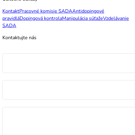
Kontakt
Pracovné komisie SADA
Antidopingové
pravidlá
Dopingová kontrola
Manipulácia súťaže
Vzdelávanie
SADA
Kontaktujte nás
Meno
E-mail
Správa