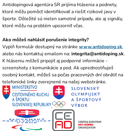
Antidopingová agentúra SR prijíma hlásenia a podnety,
ktoré môžu pomôcť identifikovať a riešiť rizikové javy v
športe. Dôležité sú nielen samotné prípady, ale aj signály,
ktoré môžu na problém upozorniť včas.
Ako môžeš nahlásiť porušenie integrity?
Vyplň formulár dostupný na stránke
www.antidoping.sk
,
alebo nás kontaktuj emailom na:
integrita@antidoping.sk
.
K hláseniu môžeš pripojiť aj podporné informácie -
screenshoty z komunikácie a pod. Ak uprednostňuješ
osobný kontakt, môžeš sa počas pracovných dní obrátiť na
telefonické linky zverejnené na našej webstránke.