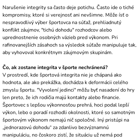
Narušenie integrity sa často deje potichu. Často ide o tiché
kompromisy, ktoré si verejnosť ani nevšimne. Môže ísť o
nespravodlivý výber športovca na súťaž, prehliadnutý
konflikt záujmov, "tichú dohodu" rozhodcov alebo
uprednostnenie osobných väzieb pred výkonom. Pri
rafinovanejších zásahoch sa výsledok súťaže manipuluje tak,
aby vyhovoval konkrétnym záujmovým skupinám.
Čo, ak zostane integrita v športe nechránená?
V prostredí, kde športová integrita nie je chápaná ako
hodnota, ale ako prekážka, dochádza k deformácii celého
zmyslu športu. "Vyvolení jedinci" môžu byť nasadení do hry
len preto, že ich rodičia majú kontakty alebo financie.
Športovec s lepšou výkonnosťou prehrá, hoci podal lepší
výkon, lebo o poradí rozhodli okolnosti, ktoré so samotným
športovým výkonom nemajú nič spoločné. Iný pristúpi na
„jednorazovú dohodu“ za zdanlivo bezvýznamnú
manipuláciu, no čoskoro zistí, že situáciu už nemá pod