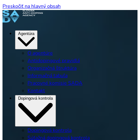
Preskočiť na hlavný obsah
Agentúra
O agentúre
Antidopingové pravidlá
Organizačná štruktúra
Informačná tabuľa
Pracovné komisie SADA
Kontakt
Dopingová kontrola
Dopingová kontrola
Súťažná dopingová kontrola