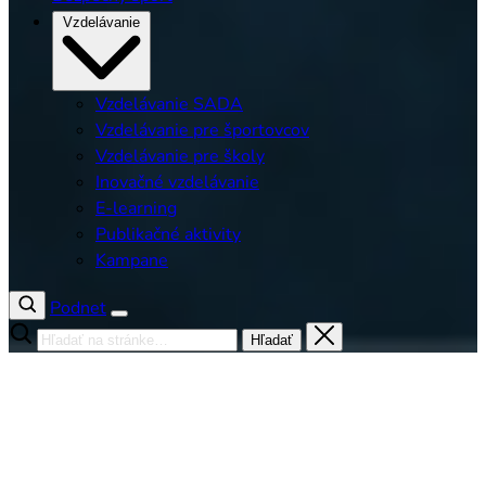
Vzdelávanie
Vzdelávanie SADA
Vzdelávanie pre športovcov
Vzdelávanie pre školy
Inovačné vzdelávanie
E-learning
Publikačné aktivity
Kampane
Podnet
Hľadať