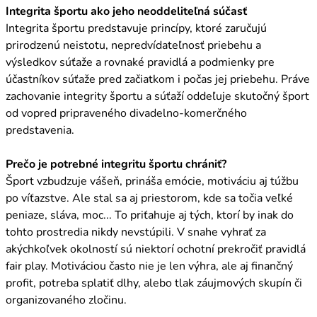
Integrita športu ako jeho neoddeliteľná súčasť
Integrita športu predstavuje princípy, ktoré zaručujú
prirodzenú neistotu, nepredvídateľnosť priebehu a
výsledkov súťaže a rovnaké pravidlá a podmienky pre
účastníkov súťaže pred začiatkom i počas jej priebehu. Práve
zachovanie integrity športu a súťaží oddeľuje skutočný šport
od vopred pripraveného divadelno-komerčného
predstavenia.
Prečo je potrebné integritu športu chrániť?
Šport vzbudzuje vášeň, prináša emócie, motiváciu aj túžbu
po víťazstve. Ale stal sa aj priestorom, kde sa točia veľké
peniaze, sláva, moc... To priťahuje aj tých, ktorí by inak do
tohto prostredia nikdy nevstúpili. V snahe vyhrať za
akýchkoľvek okolností sú niektorí ochotní prekročiť pravidlá
fair play. Motiváciou často nie je len výhra, ale aj finančný
profit, potreba splatiť dlhy, alebo tlak záujmových skupín či
organizovaného zločinu.