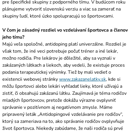
pre špecifické skupiny z podporného tímu. V budúcom roku
plánujeme vytvoriť slovenskú verziu a viac sa zamerať na
skupiny ľudí, ktoré úzko spolupracujú so športovcami.
V čom je zásadný rozdiel vo vzdelávaní športovca a členov
jeho tímu?
Majú veľa spoločné, antidoping platí univerzálne. Rozdiel je
však tom, že iné veci potrebuje počuť tréner a iné lekár,
možno rodičia. Pre lekárov je dôležité, aby sa vyznali v
zakázaných látkach a liekoch, aby vedeli, že existuje proces
podania terapeutickej výnimky. Tiež by mali vedieť o
existencii webovej stránky
www.zakazanelatky.sk
, kde si
môžu športovci alebo lekári vyhľadať lieky, ktoré užívajú a
zistiť, či obsahujú zakázanú látku. Zaujímavá je téma rodičov
mladých športovcov, pretože dokážu výrazne ovplyvniť
správanie v pozitívnom aj negatívnom zmysle. Máme
pripravený leták „Antidopingové vzdelávanie pre rodičov“,
ktorý sa zameriava na to, ako správanie rodičov ovplyvňuje
život športovca. Niekedy zabúdame, že naši rodiča sú prvé