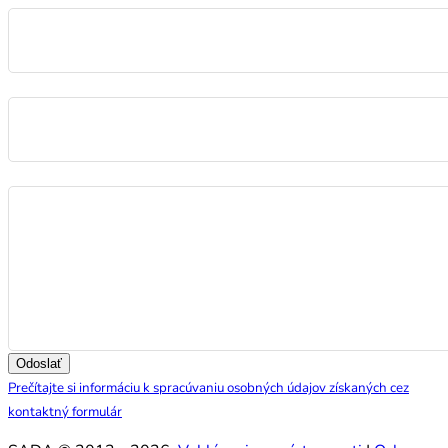
E-mail
Správa
Odoslať
Prečítajte si informáciu k spracúvaniu osobných údajov získaných cez
kontaktný formulár