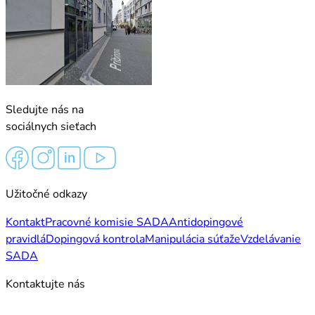
Sledujte nás na
sociálnych sieťach
Užitočné odkazy
Kontakt
Pracovné komisie SADA
Antidopingové
pravidlá
Dopingová kontrola
Manipulácia súťaže
Vzdelávanie
SADA
Kontaktujte nás
Meno