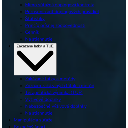
Mimo súťažná dopingová kontrola
Porušenia antidopingových pravidiel
Štatistiky
Princíp prísnej zodpovednosti
Cenník
Na stiahnutie
Zakázané látky a TUE
Zakázané látky a metódy
Zoznam zakázaných látok a metód
Terapeutická výnimka (TUE)
Výživové doplnky
Nebezpečné výživové doplnky
Na stiahnutie
Manipulácia súťaže
Bezpečný šport