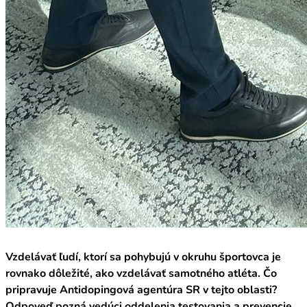
Vzdelávať ľudí, ktorí sa pohybujú v okruhu športovca je
rovnako dôležité, ako vzdelávať samotného atléta. Čo
pripravuje Antidopingová agentúra SR v tejto oblasti?
Odpoveď pozná vedúci oddelenia testovania a prevencie