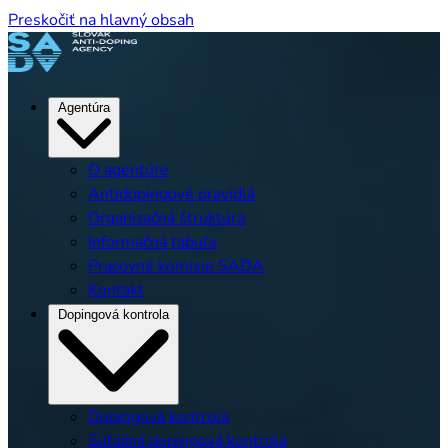
Preskočiť na hlavný obsah
Agentúra
O agentúre
Antidopingové pravidlá
Organizačná štruktúra
Informačná tabuľa
Pracovné komisie SADA
Kontakt
Dopingová kontrola
Dopingová kontrola
Súťažná dopingová kontrola