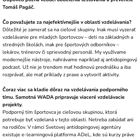
Tomáš Pagáč.
Čo považujete za najefektívnejšie v oblasti vzdelávania?
Dôležité je zamerať sa na cieľové skupiny. Inak musí vyzerať
vzdelávanie pre mladých športovcov – deti na základných a
stredných školách, inak pre športových odborníkov –
lekárov, trénerov či sprievodný personál. My využívame
modernejšie nástroje, nahrávame napríklad aj antidopingový
podcast. Už nie je trendom mať hodinovú prednášku a iba
rozprávať, ale mať príklady z praxe a vytvoriť aktivity.
Čoraz viac sa kladie dôraz na vzdelávania podporného
tímu. Samotná WADA pripravuje viaceré vzdelávacie
projekty.
Podporný tím športovca je cieľovou skupinou, ktorá
potrebuje byť vzdelaná v tejto oblasti. Netreba zabúdať ani
na rodičov. V rámci Svetovej antidopingovej agentúry
existuje e-learningová platforma ADeL, kde sú kurzy práve