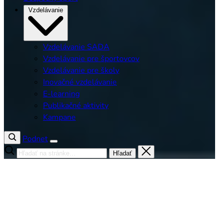
Vzdelávanie
Vzdelávanie SADA
Vzdelávanie pre športovcov
Vzdelávanie pre školy
Inovačné vzdelávanie
E-learning
Publikačné aktivity
Kampane
Podnet
Hľadať