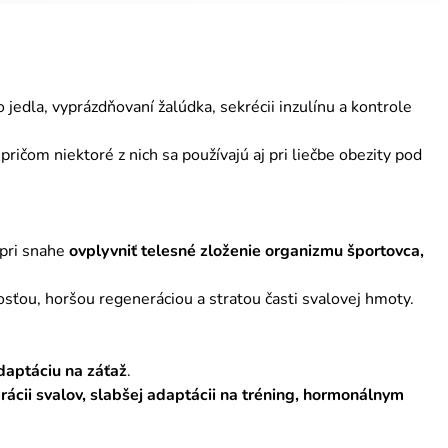
o jedla, vyprázdňovaní žalúdka, sekrécii inzulínu a kontrole
pričom niektoré z nich sa používajú aj pri liečbe obezity pod
 pri snahe
ovplyvniť telesné zloženie organizmu športovca,
ťou, horšou regeneráciou a stratou časti svalovej hmoty.
daptáciu na záťaž
.
rácii svalov, slabšej adaptácii na tréning, hormonálnym