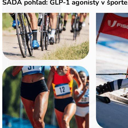
SADA pohľad: GLP-1 agonisty v športe.