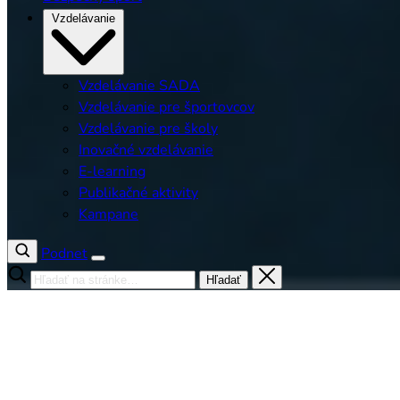
Vzdelávanie
Vzdelávanie SADA
Vzdelávanie pre športovcov
Vzdelávanie pre školy
Inovačné vzdelávanie
E-learning
Publikačné aktivity
Kampane
Podnet
Hľadať