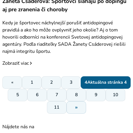
Žaneta Csáderová: Športovci siahajú po dopingu
aj pre zranenia či choroby
Kedy je športovec náchylnejší porušiť antidopingové
pravidlá a ako ho môže ovplyvniť jeho okolie? Aj o tom
hovorili odborníci na konferencii Svetovej antidopingovej
agentúry. Podľa riaditeľky SADA Žanety Csáderovej riešili
najmä integritu športu.
Zobraziť viac
«
1
2
3
4
Aktuálna stránka 4
5
6
7
8
9
10
»
11
Nájdete nás na