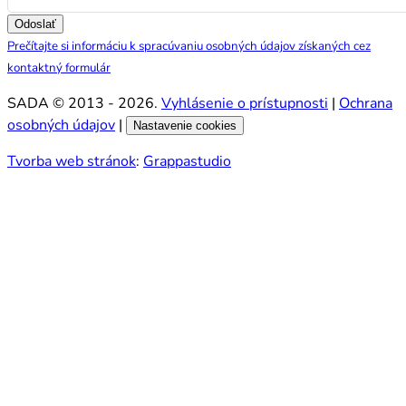
Odoslať
Prečítajte si informáciu k spracúvaniu osobných údajov získaných cez
kontaktný formulár
SADA © 2013 - 2026.
Vyhlásenie o prístupnosti
|
Ochrana
osobných údajov
|
Nastavenie cookies
Tvorba web stránok
:
Grappastudio