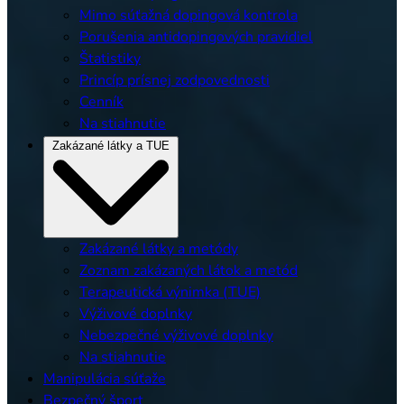
Mimo súťažná dopingová kontrola
Porušenia antidopingových pravidiel
Štatistiky
Princíp prísnej zodpovednosti
Cenník
Na stiahnutie
Zakázané látky a TUE
Zakázané látky a metódy
Zoznam zakázaných látok a metód
Terapeutická výnimka (TUE)
Výživové doplnky
Nebezpečné výživové doplnky
Na stiahnutie
Manipulácia súťaže
Bezpečný šport