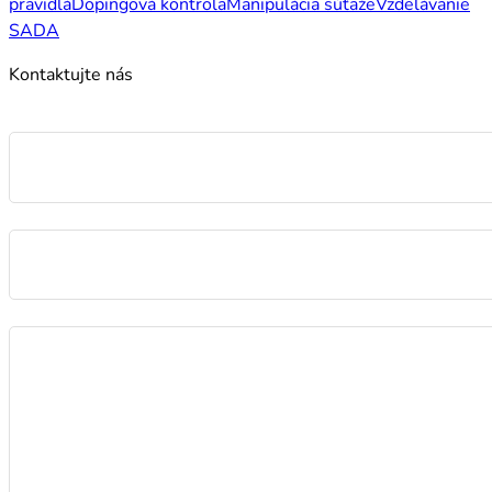
pravidlá
Dopingová kontrola
Manipulácia súťaže
Vzdelávanie
SADA
Kontaktujte nás
Meno
E-mail
Správa