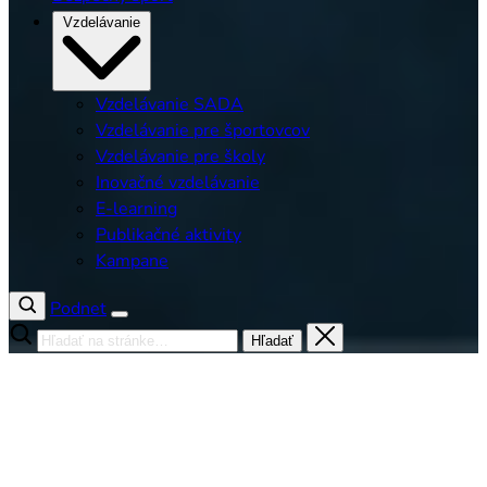
Vzdelávanie
Vzdelávanie SADA
Vzdelávanie pre športovcov
Vzdelávanie pre školy
Inovačné vzdelávanie
E-learning
Publikačné aktivity
Kampane
Podnet
Hľadať