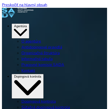
Preskočiť na hlavný obsah
Agentúra
O agentúre
Antidopingové pravidlá
Organizačná štruktúra
Informačná tabuľa
Pracovné komisie SADA
Kontakt
Dopingová kontrola
Dopingová kontrola
Súťažná dopingová kontrola